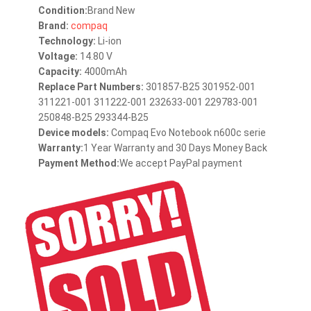
Condition:
Brand New
Brand:
compaq
Technology:
Li-ion
Voltage:
14.80 V
Capacity:
4000mAh
Replace Part Numbers:
301857-B25 301952-001
311221-001 311222-001 232633-001 229783-001
250848-B25 293344-B25
Device models:
Compaq Evo Notebook n600c serie
Warranty:
1 Year Warranty and 30 Days Money Back
Payment Method:
We accept PayPal payment