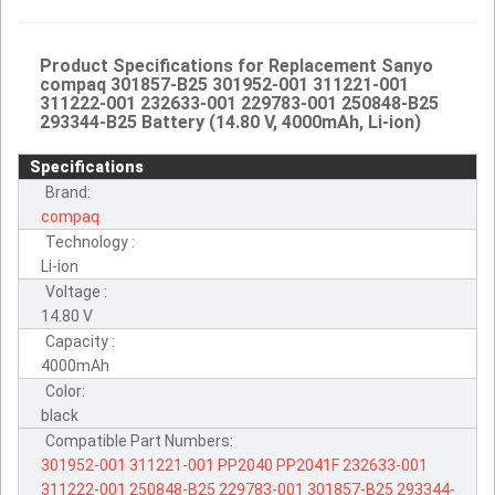
Product Specifications for Replacement Sanyo
compaq 301857-B25 301952-001 311221-001
311222-001 232633-001 229783-001 250848-B25
293344-B25 Battery (14.80 V, 4000mAh, Li-ion)
Specifications
Brand:
compaq
Technology :
Li-ion
Voltage :
14.80 V
Capacity :
4000mAh
Color:
black
Compatible Part Numbers:
301952-001
311221-001
PP2040
PP2041F
232633-001
311222-001
250848-B25
229783-001
301857-B25
293344-