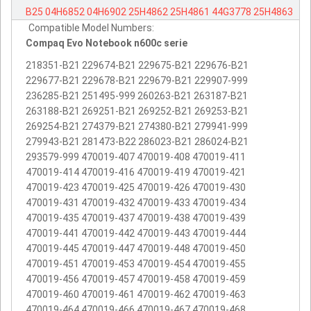
B25
04H6852
04H6902
25H4862
25H4861
44G3778
25H4863
Compatible Model Numbers:
Compaq Evo Notebook n600c serie
218351-B21 229674-B21 229675-B21 229676-B21
229677-B21 229678-B21 229679-B21 229907-999
236285-B21 251495-999 260263-B21 263187-B21
263188-B21 269251-B21 269252-B21 269253-B21
269254-B21 274379-B21 274380-B21 279941-999
279943-B21 281473-B22 286023-B21 286024-B21
293579-999 470019-407 470019-408 470019-411
470019-414 470019-416 470019-419 470019-421
470019-423 470019-425 470019-426 470019-430
470019-431 470019-432 470019-433 470019-434
470019-435 470019-437 470019-438 470019-439
470019-441 470019-442 470019-443 470019-444
470019-445 470019-447 470019-448 470019-450
470019-451 470019-453 470019-454 470019-455
470019-456 470019-457 470019-458 470019-459
470019-460 470019-461 470019-462 470019-463
470019-464 470019-466 470019-467 470019-468