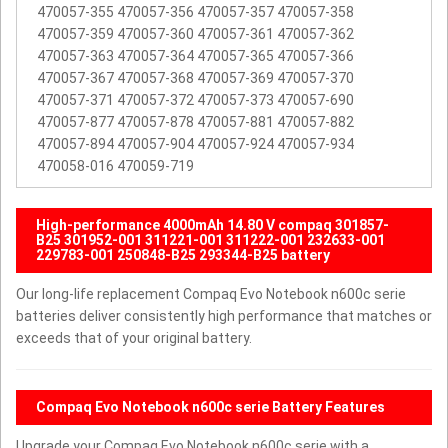
470057-355 470057-356 470057-357 470057-358
470057-359 470057-360 470057-361 470057-362
470057-363 470057-364 470057-365 470057-366
470057-367 470057-368 470057-369 470057-370
470057-371 470057-372 470057-373 470057-690
470057-877 470057-878 470057-881 470057-882
470057-894 470057-904 470057-924 470057-934
470058-016 470059-719
High-performance 4000mAh 14.80 V compaq 301857-
B25 301952-001 311221-001 311222-001 232633-001
229783-001 250848-B25 293344-B25 battery
Our long-life replacement Compaq Evo Notebook n600c serie
batteries deliver consistently high performance that matches or
exceeds that of your original battery.
Compaq Evo Notebook n600c serie Battery Features
Upgrade your Compaq Evo Notebook n600c serie with a