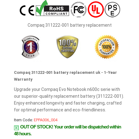
Compaq 311222-001 battery replacement
Compaq 311222-001 battery replacement uk - 1-Year
Warranty
Upgrade your Compaq Evo Notebook n600c serie with
our superior-quality replacement battery (311222-001).
Enjoy enhanced longevity and faster charging, crafted
for optimal performance and eco-friendliness.
Item Code:
EPPA006_004
OUT OF STOCK!
Your order will be dispatched within
48 hours.